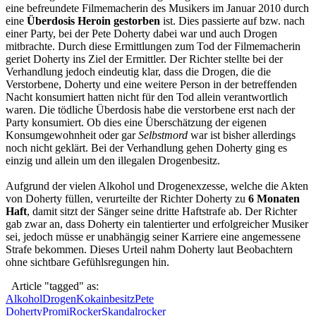
eine befreundete Filmemacherin des Musikers im Januar 2010 durch
eine
Überdosis Heroin gestorben
ist. Dies passierte auf bzw. nach
einer Party, bei der Pete Doherty dabei war und auch Drogen
mitbrachte. Durch diese Ermittlungen zum Tod der Filmemacherin
geriet Doherty ins Ziel der Ermittler. Der Richter stellte bei der
Verhandlung jedoch eindeutig klar, dass die Drogen, die die
Verstorbene, Doherty und eine weitere Person in der betreffenden
Nacht konsumiert hatten nicht für den Tod allein verantwortlich
waren. Die tödliche Überdosis habe die verstorbene erst nach der
Party konsumiert. Ob dies eine Überschätzung der eigenen
Konsumgewohnheit oder gar
Selbstmord
war ist bisher allerdings
noch nicht geklärt. Bei der Verhandlung gehen Doherty ging es
einzig und allein um den illegalen Drogenbesitz.
Aufgrund der vielen Alkohol und Drogenexzesse, welche die Akten
von Doherty füllen, verurteilte der Richter Doherty zu
6 Monaten
Haft
, damit sitzt der Sänger seine dritte Haftstrafe ab. Der Richter
gab zwar an, dass Doherty ein talentierter und erfolgreicher Musiker
sei, jedoch müsse er unabhängig seiner Karriere eine angemessene
Strafe bekommen. Dieses Urteil nahm Doherty laut Beobachtern
ohne sichtbare Gefühlsregungen hin.
Article "tagged" as:
Alkohol
Drogen
Kokainbesitz
Pete
Doherty
Promi
Rocker
Skandalrocker