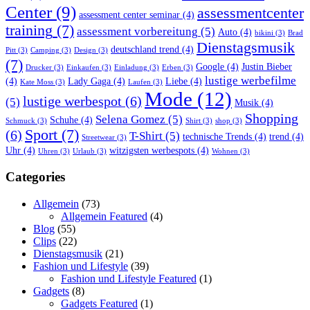
Center
(9)
assessmentcenter
assessment center seminar
(4)
training
(7)
assessment vorbereitung
(5)
Auto
(4)
bikini
(3)
Brad
Dienstagsmusik
deutschland trend
(4)
Pitt
(3)
Camping
(3)
Design
(3)
(7)
Google
(4)
Justin Bieber
Drucker
(3)
Einkaufen
(3)
Einladung
(3)
Erben
(3)
lustige werbefilme
(4)
Lady Gaga
(4)
Liebe
(4)
Kate Moss
(3)
Laufen
(3)
Mode
(12)
lustige werbespot
(6)
(5)
Musik
(4)
Shopping
Selena Gomez
(5)
Schuhe
(4)
Schmuck
(3)
Shirt
(3)
shop
(3)
Sport
(7)
(6)
T-Shirt
(5)
technische Trends
(4)
trend
(4)
Streetwear
(3)
Uhr
(4)
witzigsten werbespots
(4)
Uhren
(3)
Urlaub
(3)
Wohnen
(3)
Categories
Allgemein
(73)
Allgemein Featured
(4)
Blog
(55)
Clips
(22)
Dienstagsmusik
(21)
Fashion und Lifestyle
(39)
Fashion und Lifestyle Featured
(1)
Gadgets
(8)
Gadgets Featured
(1)