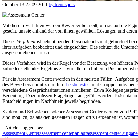
October 13
22:09
2011
by trendspots
Mit diesem Verfahren werden Bewerber beurteilt, um sie auf die Eign
gestellt, um sie anhand der von ihnen gewählten Lösungen und deren P
Dieses
Verfahren
ist beliebt bei den Personalchefs und gefürchtet bei
ihrer Aufgaben beobachtet und eingeschätzt. Das schützt die Unterne
ausgeschriebenen Job zu.
Dieses Verfahren wird in der Regel vor der Besetzung von höheren Pos
zufriedenstellendes Ergebnis zu. Vor allem in höheren Positionen ist 
Für ein Assessment Center werden in den meisten Fällen Aufgaben g
des Bewerbers damit zu prüfen.
Leistungstest
und Gruppenaufgaben ste
verschiedene Gesprächssituationen simulieren. Etwa Kollegengespräc
Bedeutung. Dazu müssen Fragebogen ausgefüllt werden, Präsentatio
Entscheidungen im Nachhinein jeweils begründen.
Stärken und Schwächen solcher Assessment Center werden von Befürwo
sind möglich, da aus den gestellten Fragen oft zu erkennen ist, worauf
Article "tagged" as:
Assessment Center
assessment center ablauf
assessment center aufgab