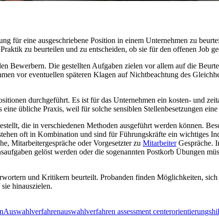
ung für eine ausgeschriebene Position in einem Unternehmen zu beurte
raktik zu beurteilen und zu entscheiden, ob sie für den offenen Job ge
 den Bewerbern. Die gestellten Aufgaben zielen vor allem auf die Beurt
hmen vor eventuellen späteren Klagen auf Nichtbeachtung des Gleichhe
itionen durchgeführt. Es ist für das Unternehmen ein kosten- und zeit
es eine übliche Praxis, weil für solche sensiblen Stellenbesetzungen ein
estellt, die in verschiedenen Methoden ausgeführt werden können. Be
hen oft in Kombination und sind für Führungskräfte ein wichtiges Ind
he, Mitarbeitergespräche oder Vorgesetzter zu
Mitarbeiter
Gespräche. I
nsaufgaben gelöst werden oder die sogenannten Postkorb Übungen müs
rtern und Kritikern beurteilt. Probanden finden Möglichkeiten, sich
 sie hinauszielen.
en
Auswahlverfahren
auswahlverfahren assessment center
orientierungshi