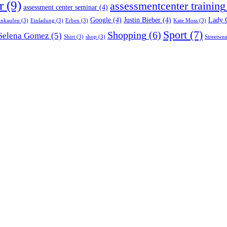
r
(9)
assessmentcenter training
assessment center seminar
(4)
Google
(4)
Justin Bieber
(4)
Lady 
inkaufen
(3)
Einladung
(3)
Erben
(3)
Kate Moss
(3)
Sport
(7)
Shopping
(6)
Selena Gomez
(5)
Shirt
(3)
shop
(3)
Streetwea