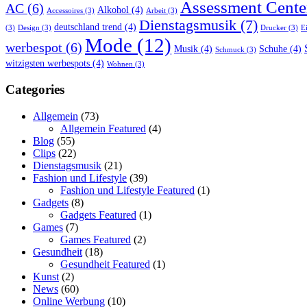
Assessment Cente
AC
(6)
Alkohol
(4)
Accessoires
(3)
Arbeit
(3)
Dienstagsmusik
(7)
deutschland trend
(4)
(3)
Design
(3)
Drucker
(3)
E
Mode
(12)
werbespot
(6)
Musik
(4)
Schuhe
(4)
Schmuck
(3)
witzigsten werbespots
(4)
Wohnen
(3)
Categories
Allgemein
(73)
Allgemein Featured
(4)
Blog
(55)
Clips
(22)
Dienstagsmusik
(21)
Fashion und Lifestyle
(39)
Fashion und Lifestyle Featured
(1)
Gadgets
(8)
Gadgets Featured
(1)
Games
(7)
Games Featured
(2)
Gesundheit
(18)
Gesundheit Featured
(1)
Kunst
(2)
News
(60)
Online Werbung
(10)