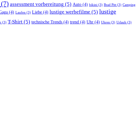
(7)
assessment vorbereitung
(5)
Auto
(4)
bikini
(3)
Brad Pitt
(3)
Camping
lustige
lustige werbefilme
(5)
Gaga
(4)
Liebe
(4)
Laufen
(3)
T-Shirt
(5)
technische Trends
(4)
trend
(4)
Uhr
(4)
r
(3)
Uhren
(3)
Urlaub
(3)